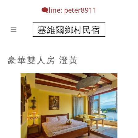
🗨️line: peter
8911
塞維爾鄉村民宿
豪華雙人房 澄黃