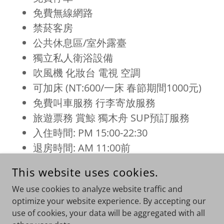
免費無線網路
禁菸客房
公共休息區/室外露臺
獨立私人衛浴設備
吹風機 化妝台 電視 空調
可加床 (NT:600/一床 春節期間1000元)
免費叫車服務 行李寄放服務
旅遊票務 賞鯨 獨木舟 SUP預訂服務
入住時間: PM 15:00-22:30
退房時間: AM 11:00前
3歲以上需加收加床費
This website uses cookies.
館內附設咖啡館(費用另計)
We use cookies to analyze website traffic and
optimize your website experience. By accepting our
use of cookies, your data will be aggregated with all
COPYRIGHT © 2026 塞維爾鄉村民宿 - ALL RIGHTS RESERVED.