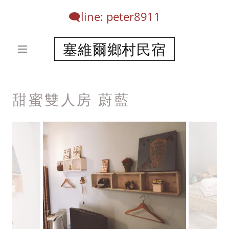
🗨️line: peter
8911
塞維爾鄉村民宿
甜蜜雙人房 蔚藍