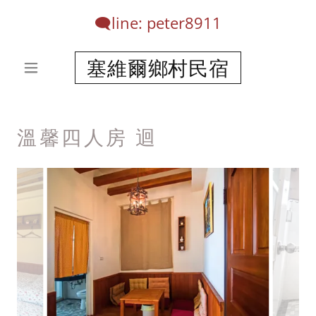
🗨️line: peter
8911
塞維爾鄉村民宿
溫馨四人房 迴