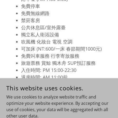
免費停車
免費無線網路
禁菸客房
公共休息區/室外露臺
獨立私人衛浴設備
吹風機 化妝台 電視 空調
可加床 (NT:600/一床 春節期間1000元)
免費叫車服務 行李寄放服務
旅遊票務 賞鯨 獨木舟 SUP預訂服務
入住時間: PM 15:00-22:30
退房時間: AM 11:00前
3歲以上需加收加床費
This website uses cookies.
館內附設咖啡館(費用另計)
We use cookies to analyze website traffic and
optimize your website experience. By accepting our
use of cookies, your data will be aggregated with all
COPYRIGHT © 2026 塞維爾鄉村民宿 - ALL RIGHTS RESERVED.
other user data.